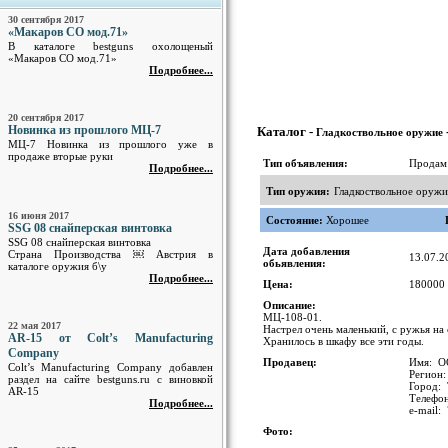
30 сентября 2017
«Макаров СО мод.71»
В каталоге bestguns охолощеный
«Макаров СО мод.71»
Подробнее...
20 сентября 2017
Новинка из прошлого МЦ-7
Каталог -
Гладкоствольное оружие
МЦ-7 Новинка из прошлого уже в
продаже вторые руки
Тип объявления:
Продам
Подробнее...
Тип оружия:
Гладкоствольное оружи
16 июня 2017
Состояние:
Хорошее
SSG 08 снайперская винтовка
SSG 08 снайперская винтовка
Дата добавления
Страна Производства ￼ Австрия в
13.07.2
обьявления:
каталоге оружия б\у
Подробнее...
Цена:
180000 
Описание:
МЦ-108-01.
22 мая 2017
Настрел очень маленький, с ружья на 
AR-15 от Colt’s Manufacturing
Хранилось в шкафу все эти годы.
Company
Продавец:
Имя: О
Colt’s Manufacturing Company добавлен
Регион:
раздел на сайте bestguns.ru с виновкой
Город: 
AR-15
Телефон
Подробнее...
e-mail:
Фото: