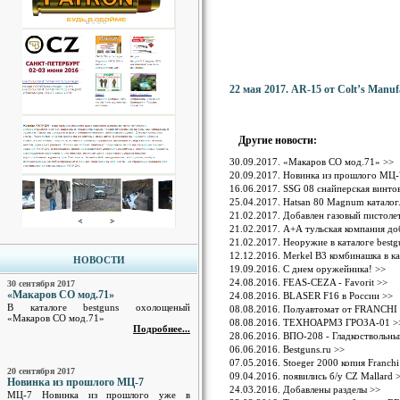
22 мая 2017. AR-15 от Colt’s Manu
Другие новости:
30.09.2017. «Макаров СО мод.71» >>
20.09.2017. Новинка из прошлого МЦ-
16.06.2017. SSG 08 снайперская винто
25.04.2017. Hatsan 80 Magnum каталог
21.02.2017. Добавлен газовый писто
21.02.2017. А+А тульская компания до
21.02.2017. Неоружие в каталоге bestgu
12.12.2016. Merkel B3 комбинашка в ка
НОВОСТИ
19.09.2016. C днем оружейника! >>
24.08.2016. FEAS-CEZA - Favorit >>
30 сентября 2017
«Макаров СО мод.71»
24.08.2016. BLASER F16 в России >>
В каталоге bestguns охолощеный
08.08.2016. Полуавтомат от FRANCHI
«Макаров СО мод.71»
08.08.2016. ТЕХНОАРМЗ ГРОЗА-01 >
Подробнее...
28.06.2016. ВПО-208 - Гладкоствольны
06.06.2016. Bestguns.ru >>
07.05.2016. Stoeger 2000 копия Franchi
20 сентября 2017
09.04.2016. появились б/у CZ Mallard 
Новинка из прошлого МЦ-7
24.03.2016. Добавлены разделы >>
МЦ-7 Новинка из прошлого уже в