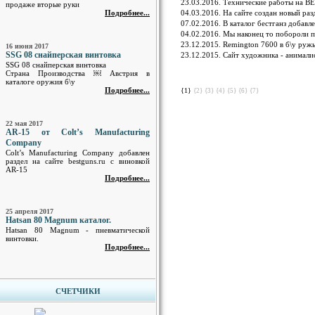
23.03.2016. Технические работы на 
продаже вторые руки
Подробнее...
04.03.2016. На сайте создан новый р
07.02.2016. В каталог бестганз добав
04.02.2016. Мы наконец то побороли
23.12.2015. Remington 7600 в б\у руж
16 июня 2017
SSG 08 снайперская винтовка
23.12.2015. Сайт художника - анимал
SSG 08 снайперская винтовка
Страна Производства ￼ Австрия в
каталоге оружия б\у
Подробнее...
{1}
{2}
{3}
{4}
{5}
{6}
{7}
22 мая 2017
AR-15 от Colt’s Manufacturing
Company
Colt’s Manufacturing Company добавлен
раздел на сайте bestguns.ru с виновкой
AR-15
Подробнее...
25 апреля 2017
Hatsan 80 Magnum каталог.
Hatsan 80 Magnum - пневматической
винтовки.
Подробнее...
СЧЕТЧИКИ